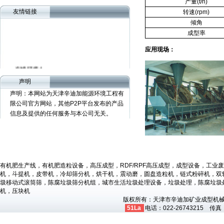
产量
(t/h)
YBJ系列成型打包机
友情链接
转速
(rpm)
倾角
成型率
应用现场：
友情链接1
友情链接2
声明
友情链接3
声明：本网站为天津辛迪加能源环境工程有
YBJ系列陈腐垃圾专用打包机
限公司官方网站，其他P2P平台发布的产品
信息及提供的任何服务与本公司无关。
有机肥生产线，有机肥造粒设备，高压成型，RDF/RPF高压成型，成型设备，工
机，斗提机，皮带机，冷却筛分机，烘干机，震动磨，圆盘造粒机，链式粉碎机，双
圾移动式滚筒筛，陈腐垃圾筛分机组，城市生活垃圾处理设备，垃圾处理，陈腐垃圾
机，压块机
SW系列除臭器
版权所有：天津市辛迪加矿业成型机
51La
电话：022-26743215 传真：