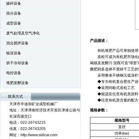
破碎设备
筛分设备
成型设备
DKL系列挤压造粒机
废气处理及空气净化
产品描述：
混合搅拌设备
有机堆肥产品可单独使用，
输送设备
造粒可成为有机肥市场化的一
烘干冷却设备
褐煤及发酵污 泥既可造“球
菌肥则多选择不需烘干工艺的“
电控设备
采用整体不锈钢元弧深栏伸
◆专为有机复合肥生产设
堆肥发酵设备
◆采用间歇式造粒工艺
RDF\RPF高压成型机
◆能适应任意有机质原料
联系方式
◆任意有机质含量的配方
天津市辛迪加矿业成型机械厂
地址：天津津南经济技术开发区津港公路与
规格参数：
长深高速交口
规格型号
电话：022-26743215
直径
传真：022-26743205
功率
(kw)
网址：http://www.sidicar.com