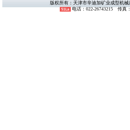
版权所有：天津市辛迪加矿业成型机械
GTS系列滚筒破袋筛分机
电话：022-26743215 传真：
51La
YTS移动式滚筒筛
LF系列链式粉碎机