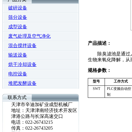
破碎设备
筛分设备
成型设备
废气处理及空气净化
产品描述：
混合搅拌设备
除臭滤池
除臭滤池是通过人
输送设备
生物来氧化降解，从
烘干冷却设备
规格参数：
电控设备
型号
工作方式
堆肥发酵设备
SWT
PLC
变频自动控
制
联系方式
FH系列单轴混合机
天津市辛迪加矿业成型机械厂
地址：天津津南经济技术开发区
津港公路与长深高速交口
电话：022-26743215
传真：022-26743205