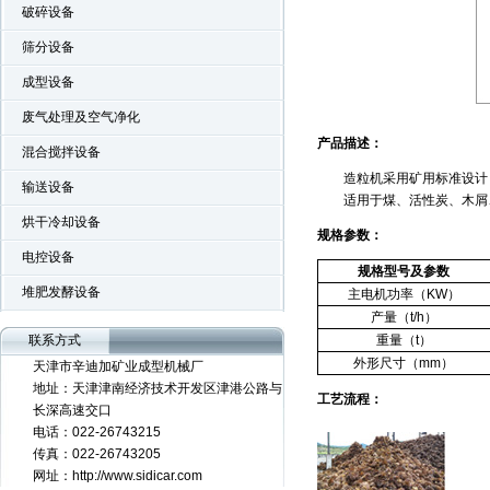
破碎设备
筛分设备
成型设备
废气处理及空气净化
产品描述：
混合搅拌设备
DKL系列挤压造粒机
造粒机采用矿用标准设计，
输送设备
适用于煤、活性炭、木屑、
烘干冷却设备
规格参数：
电控设备
规格型号及参数
堆肥发酵设备
主电机功率（
KW
）
产量（
t/h
）
联系方式
重量（
t
）
外形尺寸（
mm
）
天津市辛迪加矿业成型机械厂
RDF\RPF高压成型机
地址：天津津南经济技术开发区津港公路与
工艺流程：
长深高速交口
电话：022-26743215
传真：022-26743205
网址：http://www.sidicar.com